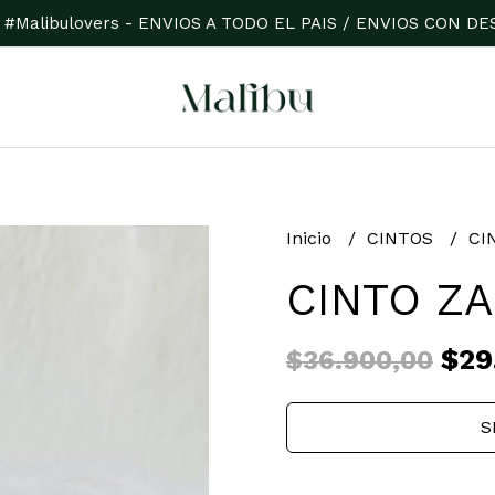
 #Malibulovers - ENVIOS A TODO EL PAIS / ENVIOS CON 
Inicio
CINTOS
CI
CINTO Z
$29.
$36.900,00
S