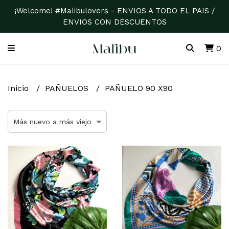
¡Welcome! #Malibulovers - ENVIOS A TODO EL PAIS /
ENVIOS CON DESCUENTOS
0
Inicio
PAÑUELOS
PAÑUELO 90 X90