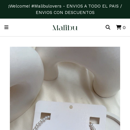
¡Welcome! #Malibulovers - ENVIOS A TODO EL PAIS /
ENVIOS CON DESCUENTOS
0