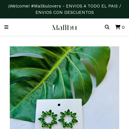
¡Welcome! #Malibulovers - ENVIOS A TODO EL PAIS /
ENVIOS CON DESCUENTOS
0