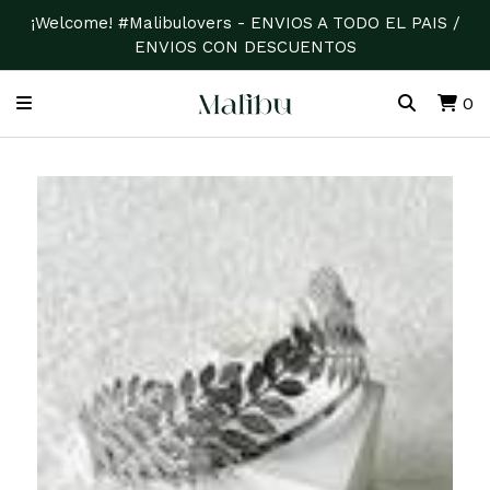
¡Welcome! #Malibulovers - ENVIOS A TODO EL PAIS /
ENVIOS CON DESCUENTOS
0