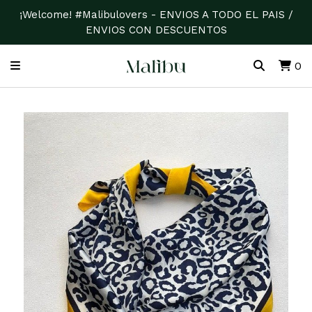
¡Welcome! #Malibulovers - ENVIOS A TODO EL PAIS /
ENVIOS CON DESCUENTOS
0