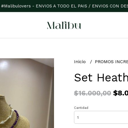
 #Malibulovers - ENVIOS A TODO EL PAIS / ENVIOS CON 
Inicio
PROMOS INCR
Set Heat
$8.
$16.000,00
Cantidad