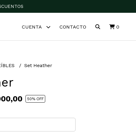
DESCUENTOS
CUENTA
CONTACTO
0
EÍBLES
Set Heather
her
000,00
50
% OFF