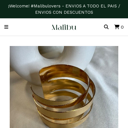
¡Welcome! #Malibulovers - ENVIOS A TODO EL PAIS /
ENVIOS CON DESCUENTOS
0