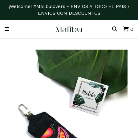
¡Welcome! #Malibulovers - ENVIOS A TODO EL PAIS /
ENVIOS CON DESCUENTOS
0